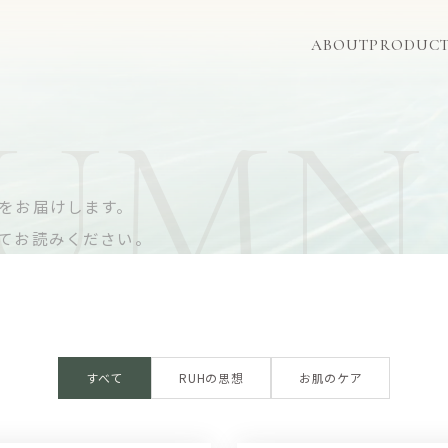
A
B
O
U
T
P
R
O
D
U
C
UMN
をお届けします。
てお読みください。
す
べ
て
R
U
H
の
思
想
お
肌
の
ケ
ア