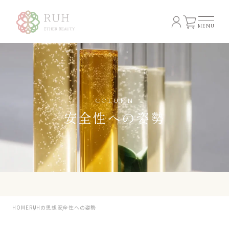
COLUMN
安全性への姿勢
H
O
M
E
R
U
H
の
思
想
安全性への姿勢