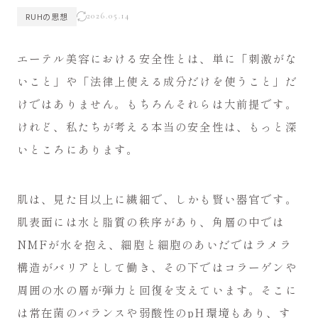
R
U
H
の
思
想
2026.05.14
エーテル美容における安全性とは、単に「刺激がな
いこと」や「法律上使える成分だけを使うこと」だ
けではありません。もちろんそれらは大前提です。
けれど、私たちが考える本当の安全性は、もっと深
いところにあります。
肌は、見た目以上に繊細で、しかも賢い器官です。
肌表面には水と脂質の秩序があり、角層の中では
NMFが水を抱え、細胞と細胞のあいだではラメラ
構造がバリアとして働き、その下ではコラーゲンや
周囲の水の層が弾力と回復を支えています。そこに
は常在菌のバランスや弱酸性のpH環境もあり、す