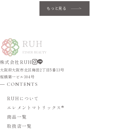
もっと見る
株式会社RUH
大阪府大阪市北区梅田2丁目5番13号
桜橋第一ビル304号
CONTENTS
R
U
H
に
つ
い
て
エ
レ
メ
ン
ト
マ
ト
リ
ッ
ク
ス
®
︎
商
品
一
覧
取
扱
店
一
覧